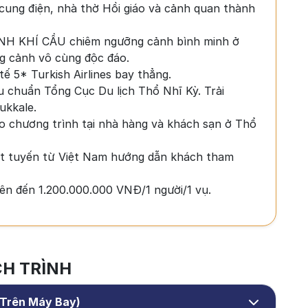
cung điện, nhà thờ Hồi giáo và cảnh quan thành
INH KHÍ CẦU chiêm ngưỡng cảnh bình minh ở
 cảnh vô cùng độc đáo.
ế 5* Turkish Airlines bay thẳng.
u chuẩn Tổng Cục Du lịch Thổ Nhĩ Kỳ. Trải
ukkale.
o chương trình tại nhà hàng và khách sạn ở Thổ
ốt tuyến từ Việt Nam hướng dẫn khách tham
lên đến 1.200.000.000 VNĐ/1 người/1 vụ.
CH TRÌNH
n Trên Máy Bay)