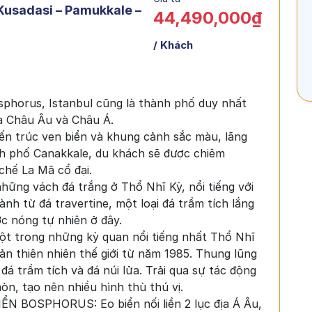
 Kusadasi – Pamukkale –
44,490,000₫
/ Khách
phorus, Istanbul cũng là thành phố duy nhất
địa Châu Âu và Châu Á.
ến trúc ven biển và khung cảnh sắc màu, lãng
h phố Canakkale, du khách sẽ được chiêm
chế La Mã cổ đại.
g vách đá trắng ở Thổ Nhĩ Kỳ, nổi tiếng với
nh từ đá travertine, một loại đá trầm tích lắng
c nóng tự nhiên ở đây.
ột trong những kỳ quan nổi tiếng nhất Thổ Nhĩ
n thiên nhiên thế giới từ năm 1985. Thung lũng
á trầm tích và đá núi lửa. Trải qua sự tác động
mòn, tạo nên nhiều hình thù thú vị.
BOSPHORUS: Eo biển nối liền 2 lục địa Á Âu,