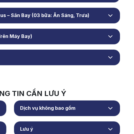
Ngày 07: Istanbul – Du Thuyền Bosphorus – Sân Bay (03 bữa: Ăn Sáng, Trưa)
Trên Máy Bay)
G TIN CẦN LƯU Ý
Dịch vụ không bao gồm
Lưu ý