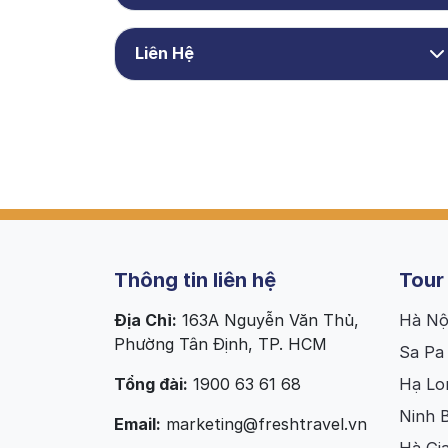
Liên Hệ
Thông tin liên hệ
Tour
Địa Chỉ:
163A Nguyễn Văn Thủ,
Hà Nộ
Phường Tân Định, TP. HCM
Sa Pa
Tổng đài:
1900 63 61 68
Hạ Lo
Ninh 
Email:
marketing@freshtravel.vn
Hà Gi