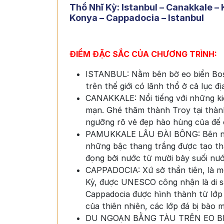
Thổ Nhĩ Kỳ: Istanbul – Canakkale –
Konya – Cappadocia – Istanbul
ĐIỂM ĐẶC SẮC CỦA CHƯƠNG TRÌNH:
ISTANBUL: Nằm bên bờ eo biển Bos
trên thế giới có lãnh thổ ở cả lục 
CANAKKALE: Nổi tiếng với những ki
mạn. Ghé thăm thành Troy tại thàn
ngưỡng rõ vẻ đẹp hào hùng của đế 
PAMUKKALE LÂU ĐÀI BÔNG: Bên nhữn
những bậc thang trắng được tạo thà
đọng bởi nước từ mười bảy suối nướ
CAPPADOCIA: Xứ sở thần tiên, là m
Kỳ, được UNESCO công nhận là di sả
Cappadocia được hình thành từ lớp đ
của thiên nhiên, các lớp đá bị bào 
DU NGOẠN BẰNG TÀU TRÊN EO BIỂN 